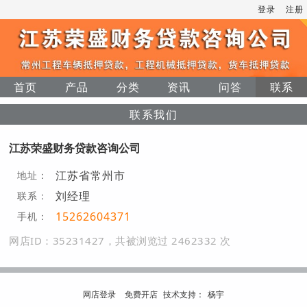
登录
注册
首页
产品
分类
资讯
问答
联系
联系我们
江苏荣盛财务贷款咨询公司
江苏省常州市
地址：
刘经理
联系：
15262604371
手机：
网店ID：35231427，共被浏览过 2462332 次
网店登录
免费开店
技
术
支
持
：
杨宇