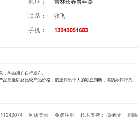
地址：
吉林长春青年路
联系：
张飞
手机：
13943051683
息，均由用户自行发布。
产品质量以及比较产品价格，慎重作出个人的独立判断，谨防欺诈行为。
：
11243074
网店登录
免费注册
技
术
支
持
：
颜艳珍
删除举报