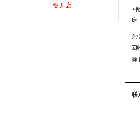
一键开店
回
床
关
回
源
联