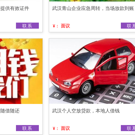
，提供有效证件
武汉青山企业应急周转，当场放款到账
联系
面议
联
¥：
，随借随还
武汉个人空放贷款，本地人借钱
联系
面议
联
¥：