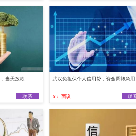
单，当天放款
武汉免担保个人信用贷，资金周转急用
联系
面议
联
¥：