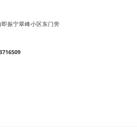
内即振宁翠峰小区东门旁
3716509