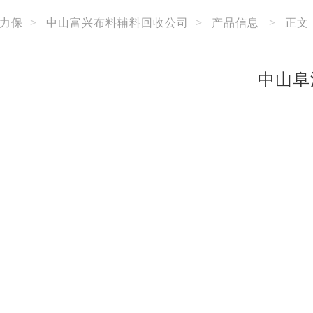
力保
>
中山富兴布料辅料回收公司
>
产品信息
>
正文
中山阜