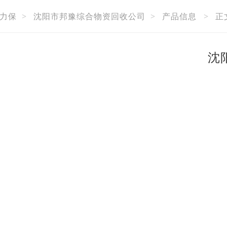
力保
>
沈阳市邦豫综合物资回收公司
>
产品信息
>
正
沈