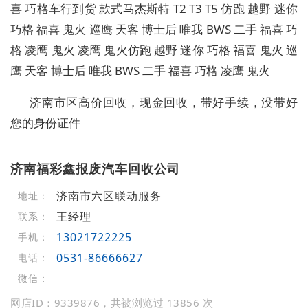
喜 巧格车行到货 款式马杰斯特 T2 T3 T5 仿跑 越野 迷你
巧格 福喜 鬼火 巡鹰 天客 博士后 唯我 BWS 二手 福喜 巧
格 凌鹰 鬼火 凌鹰 鬼火仿跑 越野 迷你 巧格 福喜 鬼火 巡
鹰 天客 博士后 唯我 BWS 二手 福喜 巧格 凌鹰 鬼火
济南市区高价回收，现金回收，带好手续，没带好
您的身份证件
济南福彩鑫报废汽车回收公司
济南市六区联动服务
地址：
王经理
联系：
13021722225
手机：
0531-86666627
电话：
微信：
网店ID：9339876，共被浏览过 13856 次