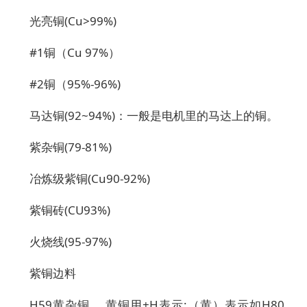
光亮铜(Cu>99%)
#1铜（Cu 97%）
#2铜（95%-96%)
马达铜(92~94%)：一般是电机里的马达上的铜。
紫杂铜(79-81%)
冶炼级紫铜(Cu90-92%)
紫铜砖(CU93%)
火烧线(95-97%)
紫铜边料
H59黄杂铜 。黄铜用+H表示;（黄）表示如H80、