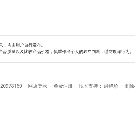
息，均由用户自行发布。
产品质量以及比较产品价格，慎重作出个人的独立判断，谨防欺诈行为。
：
20978160
网店登录
免费注册
技
术
支
持
：
颜艳珍
删除举报