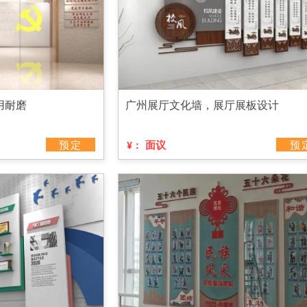
用耐磨
广州展厅文化墙，展厅展板设计
预定
面议
预
¥：