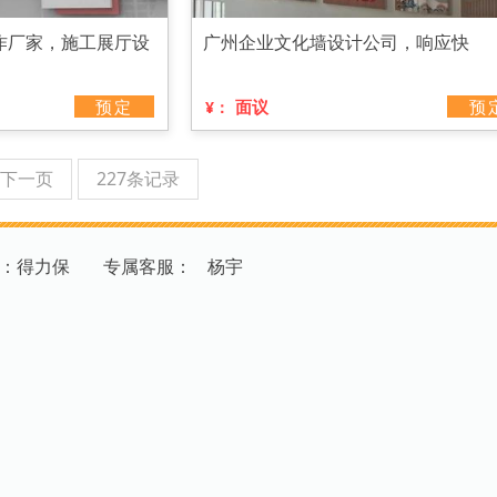
作厂家，施工展厅设
广州企业文化墙设计公司，响应快
预定
面议
预
¥：
下一页
227条记录
：得力保
专
属
客
服
：
杨宇