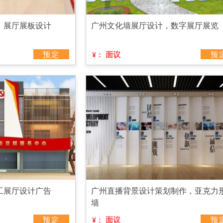
，展厅展板设计
广州文化墙展厅设计，数字展厅展览
预定
面议
预
¥：
工展厅设计广告
广州直播背景设计策划制作，亚克力
墙
预定
面议
预
¥：