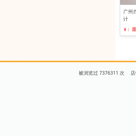
广州
计
¥：
被浏览过 7376311 次 