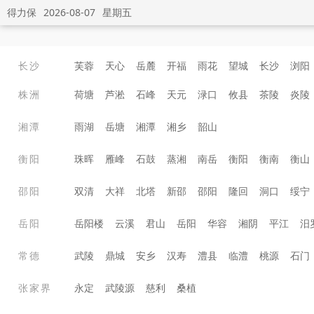
得力保
2026-08-07
星期五
长沙
芙蓉
天心
岳麓
开福
雨花
望城
长沙
浏阳
株洲
荷塘
芦淞
石峰
天元
渌口
攸县
茶陵
炎陵
湘潭
雨湖
岳塘
湘潭
湘乡
韶山
衡阳
珠晖
雁峰
石鼓
蒸湘
南岳
衡阳
衡南
衡山
邵阳
双清
大祥
北塔
新邵
邵阳
隆回
洞口
绥宁
岳阳
岳阳楼
云溪
君山
岳阳
华容
湘阴
平江
汨
常德
武陵
鼎城
安乡
汉寿
澧县
临澧
桃源
石门
张家界
永定
武陵源
慈利
桑植