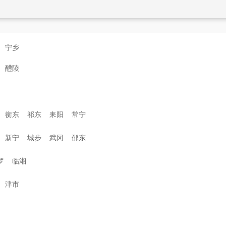
宁乡
醴陵
衡东
祁东
耒阳
常宁
新宁
城步
武冈
邵东
罗
临湘
津市