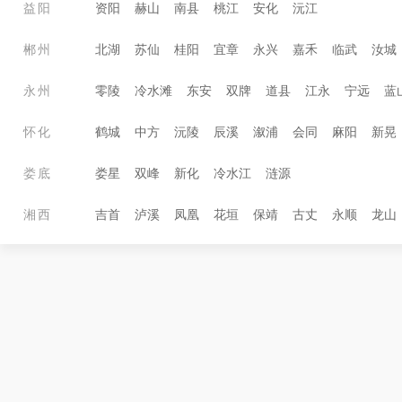
益阳
资阳
赫山
南县
桃江
安化
沅江
郴州
北湖
苏仙
桂阳
宜章
永兴
嘉禾
临武
汝城
永州
零陵
冷水滩
东安
双牌
道县
江永
宁远
蓝
怀化
鹤城
中方
沅陵
辰溪
溆浦
会同
麻阳
新晃
娄底
娄星
双峰
新化
冷水江
涟源
湘西
吉首
泸溪
凤凰
花垣
保靖
古丈
永顺
龙山