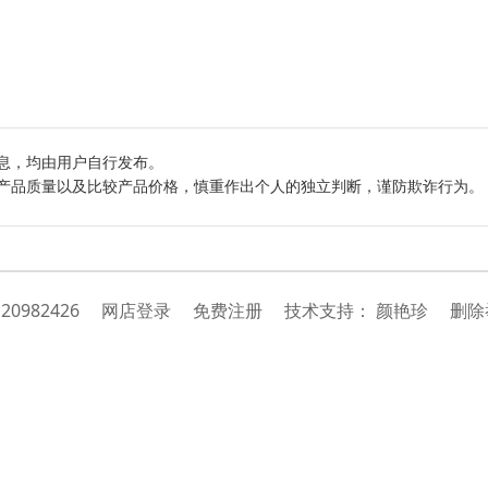
息，均由用户自行发布。
产品质量以及比较产品价格，慎重作出个人的独立判断，谨防欺诈行为。
：
20982426
网店登录
免费注册
技
术
支
持
：
颜艳珍
删除举报