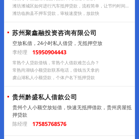
潍坊潍城区如何进行汽车抵押贷款，流程简单，让节约时间成本
潍坊临朐县不押车贷款，审核速度快，放款快
苏州聚鑫融投资咨询有限公司
空放私借，24小时私人借贷，无抵押空放
15950904443
李经理
常熟个人贷款借钱，常熟个人借款难怎么办？
常熟尚湖镇小额贷款联系电话，借钱当天拿的
虞山湖私人小额贷款，个体户名下抵押贷款
贵州黔盛私人借款公司
贵州个人小额空放短借，快速无抵押借款，贵州房屋抵
押贷款
17585768576
陈经理