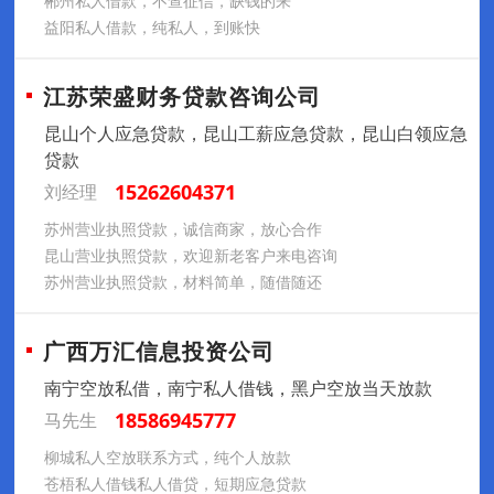
郴州私人借款，不查征信，缺钱的来
益阳私人借款，纯私人，到账快
江苏荣盛财务贷款咨询公司
昆山个人应急贷款，昆山工薪应急贷款，昆山白领应急
贷款
15262604371
刘经理
苏州营业执照贷款，诚信商家，放心合作
昆山营业执照贷款，欢迎新老客户来电咨询
苏州营业执照贷款，材料简单，随借随还
广西万汇信息投资公司
南宁空放私借，南宁私人借钱，黑户空放当天放款
18586945777
马先生
柳城私人空放联系方式，纯个人放款
苍梧私人借钱私人借贷，短期应急贷款