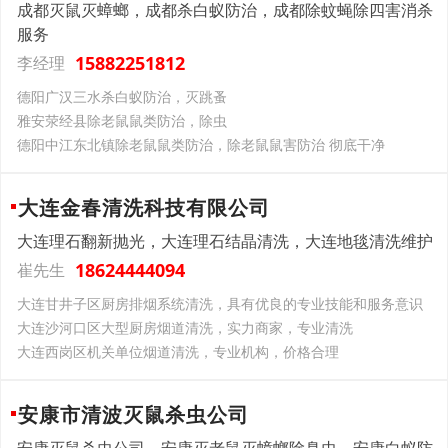
成都灭鼠灭蟑螂，成都杀白蚁防治，成都除蚊蝇除四害消杀
服务
15882251812
李经理
德阳广汉三水杀白蚁防治，灭跳蚤
雅安荥经县除老鼠鼠类防治，除虫
德阳中江东北镇除老鼠鼠类防治，除老鼠鼠害防治 彻底干净
大连金春清洗科技有限公司
大连理石翻新抛光，大连理石结晶清洗，大连地毯清洗维护
18624444094
崔先生
大连甘井子区厨房排烟系统清洗，具有优良的专业技能和服务意识
大连沙河口区大型厨房烟道清洗，实力商家，专业清洗
大连西岗区机关单位烟道清洗，专业机构，价格合理
安康市清波灭鼠杀虫公司