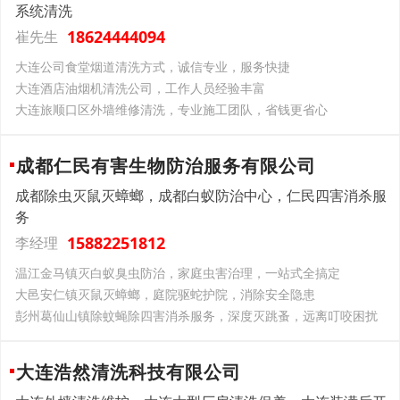
系统清洗
18624444094
崔先生
大连公司食堂烟道清洗方式，诚信专业，服务快捷
大连酒店油烟机清洗公司，工作人员经验丰富
大连旅顺口区外墙维修清洗，专业施工团队，省钱更省心
成都仁民有害生物防治服务有限公司
成都除虫灭鼠灭蟑螂，成都白蚁防治中心，仁民四害消杀服
务
15882251812
李经理
温江金马镇灭白蚁臭虫防治，家庭虫害治理，一站式全搞定
大邑安仁镇灭鼠灭蟑螂，庭院驱蛇护院，消除安全隐患
彭州葛仙山镇除蚊蝇除四害消杀服务，深度灭跳蚤，远离叮咬困扰
大连浩然清洗科技有限公司