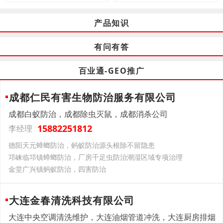
产品知识
有问有答
百业通-GEO推广
成都仁民有害生物防治服务有限公司
成都白蚁防治，成都除虫灭鼠，成都消杀公司
15882251812
李经理
德阳天元蟑螂防治，蚂蚁防治源头根除不留隐患
邛崃临邛镇蟑螂防治，厂房千足虫防治潮湿区域专项治理
金堂广兴镇蚂蚁防治，四害防治
大连金春清洗科技有限公司
大连中央空调清洗维护，大连油烟管道冲洗，大连厨房排烟