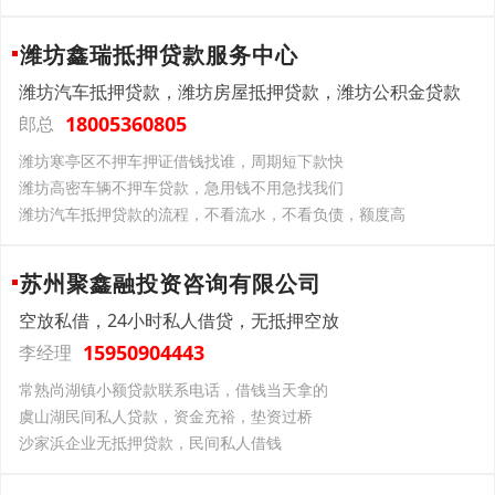
潍坊鑫瑞抵押贷款服务中心
潍坊汽车抵押贷款，潍坊房屋抵押贷款，潍坊公积金贷款
18005360805
郎总
潍坊寒亭区不押车押证借钱找谁，周期短下款快
潍坊高密车辆不押车贷款，急用钱不用急找我们
潍坊汽车抵押贷款的流程，不看流水，不看负债，额度高
苏州聚鑫融投资咨询有限公司
空放私借，24小时私人借贷，无抵押空放
15950904443
李经理
常熟尚湖镇小额贷款联系电话，借钱当天拿的
虞山湖民间私人贷款，资金充裕，垫资过桥
沙家浜企业无抵押贷款，民间私人借钱