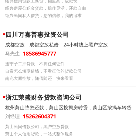
绍兴信用贷款工薪贷，额度高，放款快
绍兴房屋公积金贷款，操作灵活，还款自由
绍兴民间私人借贷，您的信赖，我的追求
四川万嘉普惠投资公司
成都空放，成都空放私借，24小时线上黑户空放
18586945777
马先生
遂宁子二押贷款，不押任何证件
自贡怎么短期借钱，不看征信的贷款公司
南充大额空放，随借随还，快来看看
浙江荣盛财务贷款咨询公司
杭州萧山垫资还款，萧山区按揭房转贷，萧山区按揭车转贷
15262604371
刘经理
萧山民间借款公司，黑户空放贷款
萧山个人信用贷款，一站式整体服务