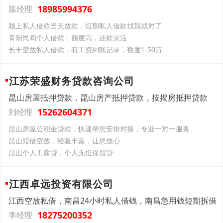
18985994376
陈经理
颍上私人借款当天放款，短期私人借款找我就对了
青阳民间个人借款，额度高，还款灵活
长丰空放私人借款，有工资到账记录，额度1-50万
江苏荣盛财务贷款咨询公司
昆山房屋抵押贷款，昆山房产抵押贷款，按揭房抵押贷款
15262604371
刘经理
昆山房屋公积金贷款，快速帮您安排对接，专业一对一服务
昆山短借空放，经验丰富，让您放心
昆山个人工薪贷，个人无担保短贷
江西卓远投资有限公司
江西空放私借，南昌24小时私人借钱，南昌急用钱短期拆借
18275200352
李经理