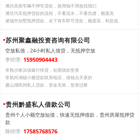
潍坊高密车辆不押车贷款，急用钱不用急找我们
潍坊汽车抵押贷款的流程，不看流水，不看负债，额度高
诸城市别墅抵押贷款，名下有车即可贷款，额度高，利息低
苏州聚鑫融投资咨询有限公司
空放私借，24小时私人借贷，无抵押空放
15950904443
李经理
常熟沙家浜镇银行快贷，短期借款垫资
常熟尚湖镇小额贷款联系电话，借钱当天拿的
虞山湖民间私人贷款，资金充裕，垫资过桥
贵州黔盛私人借款公司
贵州个人小额空放短借，快速无抵押借款，贵州房屋抵押贷
款
17585768576
陈经理