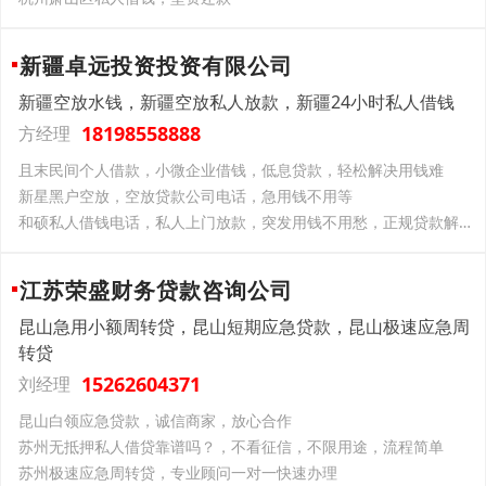
新疆卓远投资投资有限公司
新疆空放水钱，新疆空放私人放款，新疆24小时私人借钱
18198558888
方经理
且末民间个人借款，小微企业借钱，低息贷款，轻松解决用钱难
新星黑户空放，空放贷款公司电话，急用钱不用等
和硕私人借钱电话，私人上门放款，突发用钱不用愁，正规贷款解您忧
江苏荣盛财务贷款咨询公司
昆山急用小额周转贷，昆山短期应急贷款，昆山极速应急周
转贷
15262604371
刘经理
昆山白领应急贷款，诚信商家，放心合作
苏州无抵押私人借贷靠谱吗？，不看征信，不限用途，流程简单
苏州极速应急周转贷，专业顾问一对一快速办理