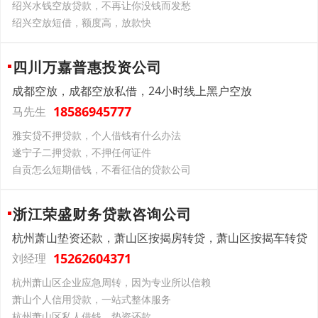
绍兴水钱空放贷款，不再让你没钱而发愁
绍兴空放短借，额度高，放款快
四川万嘉普惠投资公司
成都空放，成都空放私借，24小时线上黑户空放
18586945777
马先生
雅安贷不押贷款，个人借钱有什么办法
遂宁子二押贷款，不押任何证件
自贡怎么短期借钱，不看征信的贷款公司
浙江荣盛财务贷款咨询公司
杭州萧山垫资还款，萧山区按揭房转贷，萧山区按揭车转贷
15262604371
刘经理
杭州萧山区企业应急周转，因为专业所以信赖
萧山个人信用贷款，一站式整体服务
杭州萧山区私人借钱，垫资还款