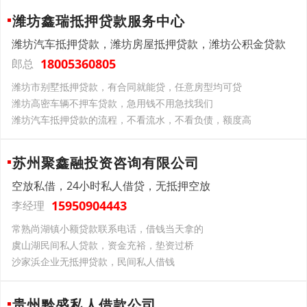
潍坊鑫瑞抵押贷款服务中心
潍坊汽车抵押贷款，潍坊房屋抵押贷款，潍坊公积金贷款
18005360805
郎总
潍坊市别墅抵押贷款，有合同就能贷，任意房型均可贷
潍坊高密车辆不押车贷款，急用钱不用急找我们
潍坊汽车抵押贷款的流程，不看流水，不看负债，额度高
苏州聚鑫融投资咨询有限公司
空放私借，24小时私人借贷，无抵押空放
15950904443
李经理
常熟尚湖镇小额贷款联系电话，借钱当天拿的
虞山湖民间私人贷款，资金充裕，垫资过桥
沙家浜企业无抵押贷款，民间私人借钱
贵州黔盛私人借款公司