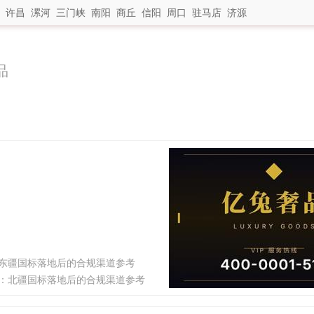
许昌
漯河
三门峡
南阳
商丘
信阳
周口
驻马店
济源
品
南疆东疆国标落地后的合规渠道参考
指南：北疆国标落地后的合规渠道参考