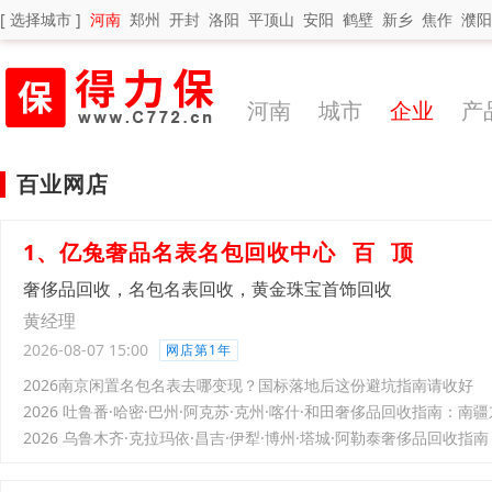
[ 选择城市 ]
河南
郑州
开封
洛阳
平顶山
安阳
鹤壁
新乡
焦作
濮阳
河南
城市
企业
产
百业网店
1、亿兔奢品名表名包回收中心
百
顶
奢侈品回收，名包名表回收，黄金珠宝首饰回收
黄经理
2026-08-07 15:00
网店第1年
2026南京闲置名包名表去哪变现？国标落地后这份避坑指南请收好
2026 吐鲁番·哈密·巴州·阿克苏·克州·喀什·和田奢侈品回收指南：
2026 乌鲁木齐·克拉玛依·昌吉·伊犁·博州·塔城·阿勒泰奢侈品回收