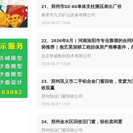
21、郑州市DZ-60单体支柱测压表出厂价
泰安市九方矿山设备有限公司
2026-08-07 12:08
22、2026年8月 | 河南洛阳市专业靠谱的合
师推荐 | 焦艺昊深耕工程担保房产商事案件，
谨负责，口碑扎实贴心，全程细致服务靠谱值
北京米硕数科技术有限公司
2026-08-07 12:08
23、郑州巩义市二手铝合金门窗回收，变废为
收双赢
郑州恒达门窗回收公司
2026-08-07 12:07
24、郑州金水区回收旧门窗，轻松卖闲置
郑州恒达门窗回收公司