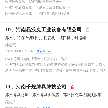
张掖铑金收购，我们期待与您长期合作
张掖导电银胶回收，正规贵金属废料回收公司
陇南探伤胶片回收，ito铟靶材回收今日价格
10、河南易沃克工业设备有限公司
普
郑州，管道冷切割机，切管机，坡口机，封堵器
林志海
2026-08-07 22:14
网店第1年
ESCG分瓣式电动液压管道切割坡口一体机
易沃克防爆旋转塑料切管机 燃气PE PVC管道抢修专用环切刀 大口径
易沃克手动重型管子割刀铰接式切管机不锈钢切管器石油管冷切割刀
11、河南千煌牌具牌技公司
百
郑州牌具公司，郑州牌具实体店，郑州扑克麻将牌技教学
程先生