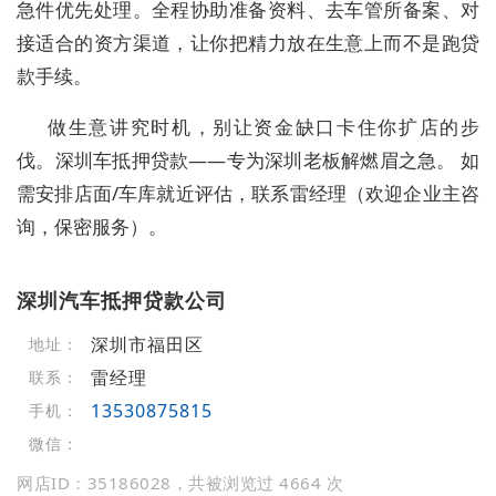
急件优先处理。全程协助准备资料、去车管所备案、对
接适合的资方渠道，让你把精力放在生意上而不是跑贷
款手续。
做生意讲究时机，别让资金缺口卡住你扩店的步
伐。深圳车抵押贷款——专为深圳老板解燃眉之急。 如
需安排店面/车库就近评估，联系雷经理（欢迎企业主咨
询，保密服务）。
深圳汽车抵押贷款公司
深圳市福田区
地址：
雷经理
联系：
13530875815
手机：
微信：
网店ID：35186028，共被浏览过 4664 次