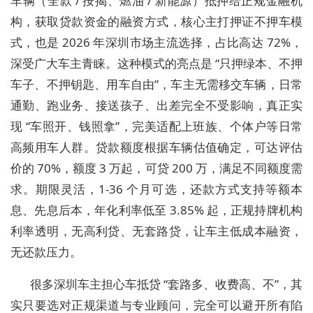
车辆（全款 / 按揭、燃油 / 新能源）抵押给正规金融机
构，获取贷款资金的融资方式，核心主打押证不押车模
式，也是 2026 年深圳市场主流选择，占比高达 72%，
深受广大车主青睐。这种模式的亮点是 “只押绿本、不押
车子、不押钥匙、用车自由”，车主无需移交车辆，日常
通勤、跑业务、接送孩子、出差完全不受影响，真正实
现 “车照开、钱照拿”，完美适配上班族、个体户等日常
高频用车人群。贷款额度根据车辆估值确定，可达评估
价的 70%，额度 3 万起，可贷 200 万，满足不同额度需
求。期限灵活，1-36 个月可选，还款方式支持等额本
息、先息后本，年化利率低至 3.85% 起，正规持牌机构
利率透明，无高利贷、无套路贷，让车主低成本融资，
无还款压力。
很多深圳车主担心车抵贷 “套路多、收费高、不”，其
实只要选对正规渠道与专业顾问，完全可以避开所有陷