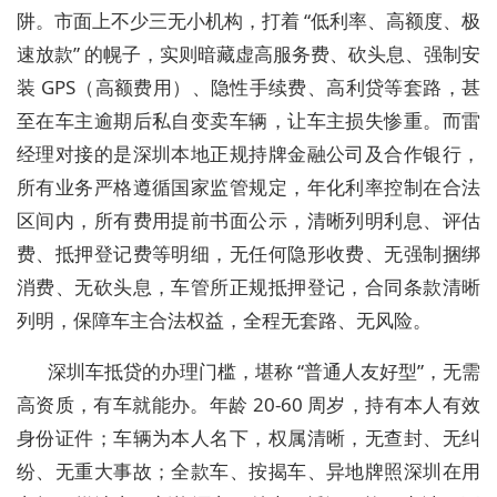
阱。市面上不少三无小机构，打着 “低利率、高额度、极
速放款” 的幌子，实则暗藏虚高服务费、砍头息、强制安
装 GPS（高额费用）、隐性手续费、高利贷等套路，甚
至在车主逾期后私自变卖车辆，让车主损失惨重。而雷
经理对接的是深圳本地正规持牌金融公司及合作银行，
所有业务严格遵循国家监管规定，年化利率控制在合法
区间内，所有费用提前书面公示，清晰列明利息、评估
费、抵押登记费等明细，无任何隐形收费、无强制捆绑
消费、无砍头息，车管所正规抵押登记，合同条款清晰
列明，保障车主合法权益，全程无套路、无风险。
深圳车抵贷的办理门槛，堪称 “普通人友好型”，无需
高资质，有车就能办。年龄 20-60 周岁，持有本人有效
身份证件；车辆为本人名下，权属清晰，无查封、无纠
纷、无重大事故；全款车、按揭车、异地牌照深圳在用