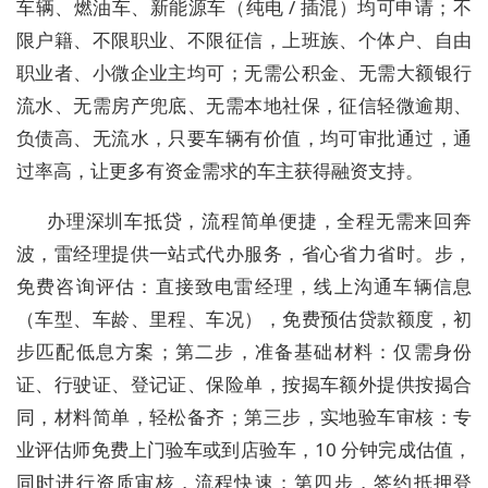
车辆、燃油车、新能源车（纯电 / 插混）均可申请；不
限户籍、不限职业、不限征信，上班族、个体户、自由
职业者、小微企业主均可；无需公积金、无需大额银行
流水、无需房产兜底、无需本地社保，征信轻微逾期、
负债高、无流水，只要车辆有价值，均可审批通过，通
过率高，让更多有资金需求的车主获得融资支持。
办理深圳车抵贷，流程简单便捷，全程无需来回奔
波，雷经理提供一站式代办服务，省心省力省时。步，
免费咨询评估：直接致电雷经理，线上沟通车辆信息
（车型、车龄、里程、车况），免费预估贷款额度，初
步匹配低息方案；第二步，准备基础材料：仅需身份
证、行驶证、登记证、保险单，按揭车额外提供按揭合
同，材料简单，轻松备齐；第三步，实地验车审核：专
业评估师免费上门验车或到店验车，10 分钟完成估值，
同时进行资质审核，流程快速；第四步，签约抵押登