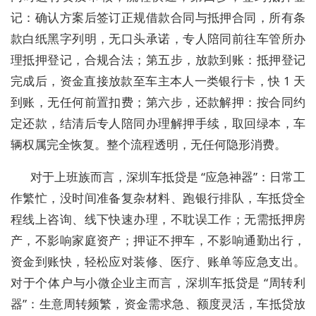
记：确认方案后签订正规借款合同与抵押合同，所有条
款白纸黑字列明，无口头承诺，专人陪同前往车管所办
理抵押登记，合规合法；第五步，放款到账：抵押登记
完成后，资金直接放款至车主本人一类银行卡，快 1 天
到账，无任何前置扣费；第六步，还款解押：按合同约
定还款，结清后专人陪同办理解押手续，取回绿本，车
辆权属完全恢复。整个流程透明，无任何隐形消费。
对于上班族而言，深圳车抵贷是 “应急神器”：日常工
作繁忙，没时间准备复杂材料、跑银行排队，车抵贷全
程线上咨询、线下快速办理，不耽误工作；无需抵押房
产，不影响家庭资产；押证不押车，不影响通勤出行，
资金到账快，轻松应对装修、医疗、账单等应急支出。
对于个体户与小微企业主而言，深圳车抵贷是 “周转利
器”：生意周转频繁，资金需求急、额度灵活，车抵贷放