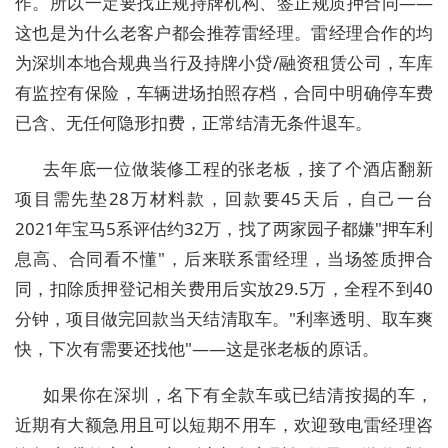
作。所以一定要找正规持牌机构、签正规质押合同——
这也是为什么老客户都会推荐雷经理。雷经理合作的均
为深圳本地合规典当行及持牌小贷/融资租赁公司，车库
有监控有保险，车辆进场拍照存档，合同中明确停车费
已含、无任何隐形扣费，正常结清无条件退车。
去年底一位做装修工程的张老板，接了个酒店翻新
项目需先垫28万材料款，回款要45天后，自己一台
2021年宝马5系评估约32万，找了两家园子都嫌"押车利
息高、合同看不懂"，后来联系雷经理，当场签质押合
同，扣除质押登记相关费用后实放29.5万，全程不到40
分钟，项目做完回款当天结清取车。"利率透明、取车爽
快，下次有需要还找他"——这是张老板的原话。
如果你在深圳，名下有全款车或已结清按揭的车，
近期有大额急用且可以短期不用车，欢迎致电雷经理咨