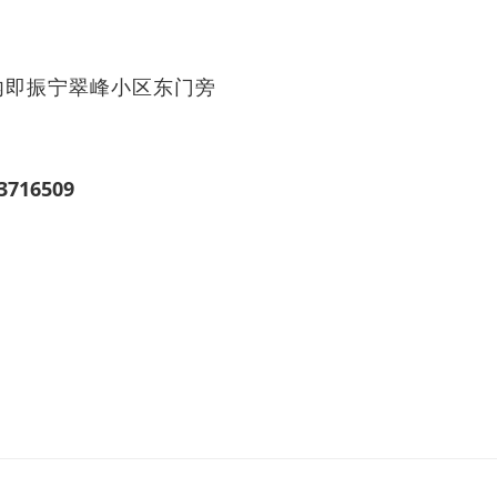
内即振宁翠峰小区东门旁
3716509