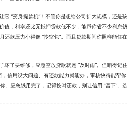
能让它 “变身提款机”！不管你是想给公司扩大规模，还
价值，利率还比无抵押贷款低不少，能帮你省不少利息
月还款压力小得像 “拎空包”。而且贷款期间你照样能住
子坏了要维修，应急空放贷款就是 “及时雨”。但咱得记
东西，信用没大问题、有还款能力就能办，审核快得能帮你
了你。应急钱用完了，记得按时还款，别让信用 “留下”。