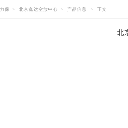
力保
>
北京鑫达空放中心
>
产品信息
>
正文
北