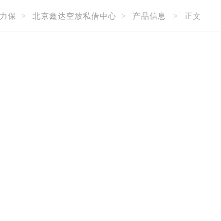
力保
>
北京鑫达空放私借中心
>
产品信息
>
正文