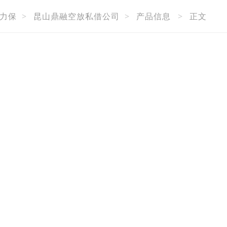
力保
>
昆山鼎融空放私借公司
>
产品信息
>
正文