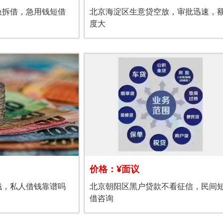
急拆借，急用钱短借
北京海淀区生意贷空放，审批迅速，
度大
价格：¥面议
钱，私人借钱靠谱吗
北京朝阳区黑户贷款不看征信，民间
借咨询