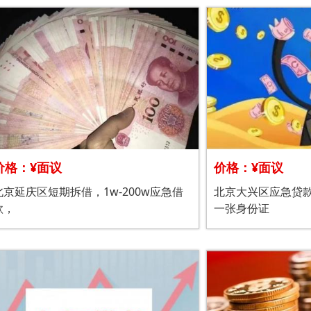
价格：¥面议
价格：¥面议
北京延庆区短期拆借，1w-200w应急借
北京大兴区应急贷
款，
一张身份证