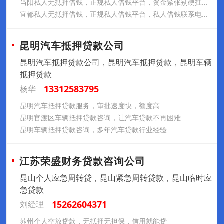
当阳私人无抵押借钱，正规私人借钱平台，资金紧张别硬扛，贷款帮您渡难关
宜都私人无抵押借钱，正规私人借钱平台，私人借钱联系电话，应急生意借钱
昆明汽车抵押贷款公司
昆明汽车抵押贷款公司，昆明汽车抵押贷款，昆明车辆
抵押贷款
13312583795
杨华
昆明汽车抵押贷款服务，审批速度快，额度高
昆明官渡区车辆抵押贷款咨询，让汽车贷款不再困难
昆明车辆抵押贷款咨询，多年汽车贷款行业经验
江苏荣盛财务贷款咨询公司
昆山个人应急周转贷，昆山紧急周转贷款，昆山临时应
急贷款
15262604371
刘经理
苏州个人空放贷款，无抵押无担保，信用就能贷