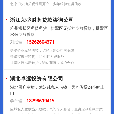
北京门头沟关税保函开立，多年经验值得信赖
浙江荣盛财务贷款咨询公司
杭州拱墅区私借私贷，拱墅区无抵押空放贷款，拱墅区
水钱空放贷款
15262604371
刘经理
拱墅企业应急周转，选择正规公司有保障
拱墅按揭房转贷，24小时为您服务
拱墅区按揭房转贷，诚信商家，放心合作
湖北卓远投资有限公司
湖北黑户空放，武汉纯私人借钱，民间借贷24小时上
门
18798619415
李经理
应城私人空放当天放款，民间个人私借，量身定制贷款方案，更适合您