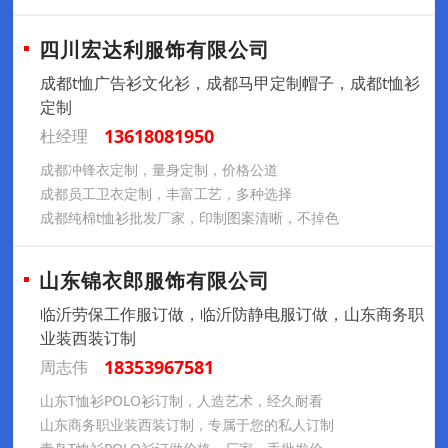
四川宏达利服饰有限公司
成都t恤广告衫文化衫，成都马甲定制帽子，成都t恤衫
定制
13618081950
杜经理
成都冲锋衣定制，量身定制，价格公道
成都员工卫衣定制，丰富工艺，多种选择
成都纯棉t恤衫批发厂家，印制图案清晰，不掉色
山东锦衣郎服饰有限公司
临沂劳保工作服订做，临沂防静电服订做，山东商务职
业装西装订制
18353967581
周志伟
山东T恤衫POLO衫订制，人造艺术，经久耐看
山东商务职业装西装订制，专属于您的私人订制