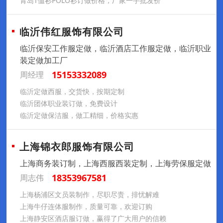
青岛T恤衫POLO衫订做价格，厂家一手批发价
临沂伟红服饰有限公司
临沂保安工作服定做，临沂酒店工作服定做，临沂职业
装定做加工厂
15153332089
周经理
临沂定做西服，交货快，按期定制
临沂团体职业装订做，免费设计
临沂定做保洁服，做工精细，价格实惠
上海锦衣郎服饰有限公司
上海商务装订制，上海西服西装定制，上海劳保服定做
18353967581
周志伟
上海杨浦区文员装制作，尽职尽责，排忧解难
上海牛仔连体服制作，质量可靠，欢迎订购
上海静安区酒店服订做，赢得了广大用户的信赖