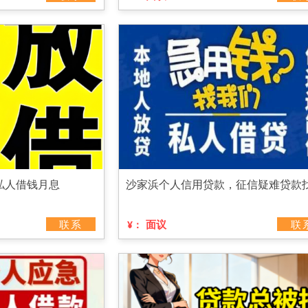
私人借钱月息
沙家浜个人信用贷款，征信疑难贷款
联系
面议
联
¥：