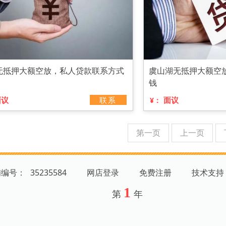
无抵押大额空放，私人贷款联系方式
虞山湖无抵押大额空
钱
面议
联系
面议
¥：
第一页
上一页
铺编号：
35235584
网店登录
免费注册
技术支持
1
第
年