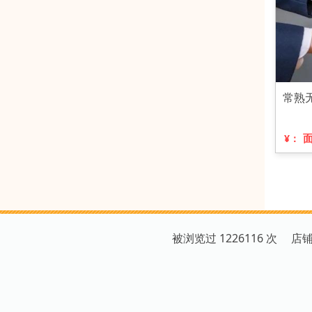
常熟
¥：
被浏览过 1226116 次 店