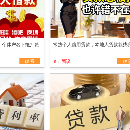
，个体户名下抵押贷
常熟个人信用贷款，本地人贷款就找
联系
面议
联
¥：