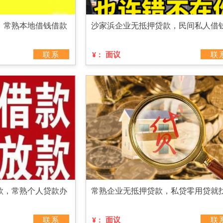
，常熟本地借钱借款
沙家浜企业无抵押贷款，民间私人借
联系
面议
联
¥：
款，常熟个人贷款办
常熟企业无抵押贷款，私贷零用贷就
联系
面议
联
¥：