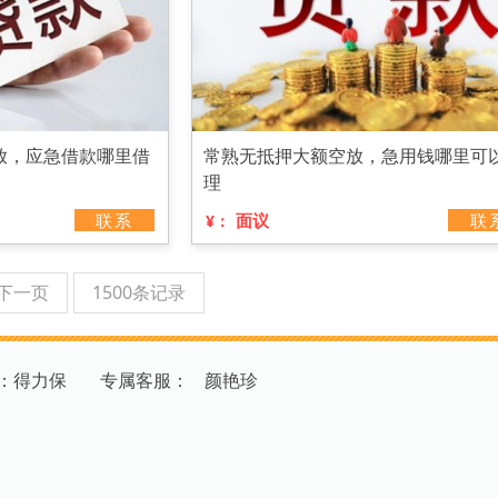
放，应急借款哪里借
常熟无抵押大额空放，急用钱哪里可
理
联系
面议
联
¥：
下一页
1500条记录
：得力保
专
属
客
服
：
颜艳珍