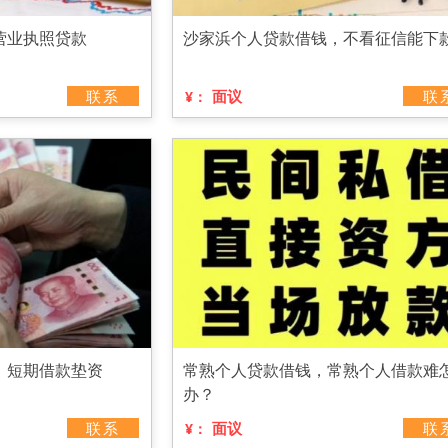
营业执照贷款
沙家浜个人贷款借钱，不看征信能下
联系
面议
联
¥：
，短期借款垫资
常熟个人贷款借钱，常熟个人借款难
办？
联系
面议
联
¥：