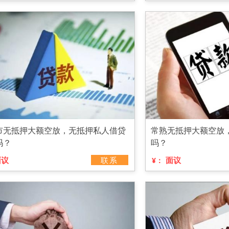
市无抵押大额空放，无抵押私人借贷
常熟无抵押大额空放
吗？
吗？
面议
联系
面议
¥：