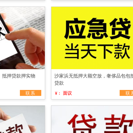
，抵押贷款押实物
沙家浜无抵押大额空放，奢侈品包包
贷款
联系
面议
联
¥：