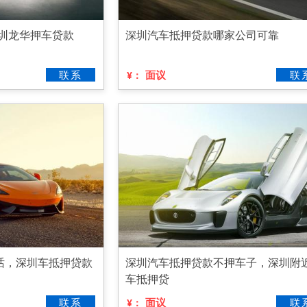
深圳龙华押车贷款
深圳汽车抵押贷款哪家公司可靠
联系
面议
联
¥：
话，深圳车抵押贷款
深圳汽车抵押贷款不押车子，深圳附
车抵押贷
联系
面议
联
¥：