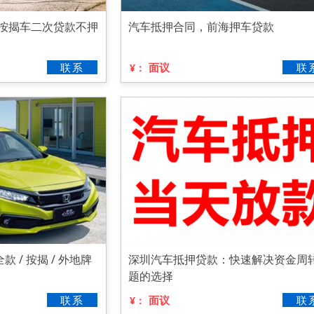
-按揭车二次贷款不押
汽车抵押合同，前海押车贷款
联系
面议
联
¥：
 / 按揭 / 外地牌
深圳汽车抵押贷款：快速解决资金周
题的选择
联系
面议
联
¥：