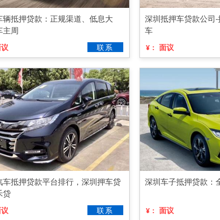
车辆抵押贷款：正规渠道、低息大
深圳抵押车贷款公司
车主周
车
面议
联系
面议
¥：
汽车抵押贷款平台排行，深圳押车贷
深圳车子抵押贷款：全款
禾贷
面议
联系
面议
¥：