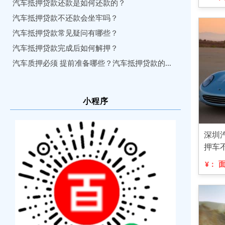
汽车抵押贷款还款是如何还款的？
汽车抵押贷款不还款会坐牢吗？
汽车抵押贷款常见疑问有哪些？
汽车抵押贷款完成后如何解押？
汽车质押必须 提前准备哪些？汽车抵押贷款的步骤是啥？
小程序
深圳
押车
¥：