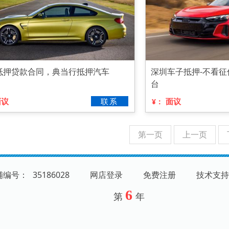
抵押贷款合同，典当行抵押汽车
深圳车子抵押-不看
台
面议
联系
面议
¥：
第一页
上一页
店铺编号：
35186028
网店登录
免费注册
技术支持
6
第
年