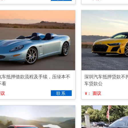
汽车抵押借款流程及手续，压绿本不
深圳汽车抵押贷款不
不看
车贷款公
面议
联系
面议
¥：