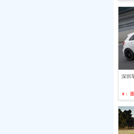
深圳
¥：